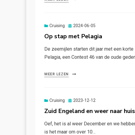
Gepubliceerd
Cruising
2024-06-05
op
Op stap met Pelagia
De zeemijlen starten dit jaar met een korte
Pelagia, een Contest 46 van de oude gede
MEER LEZEN
Gepubliceerd
Cruising
2023-12-12
op
Zuid Engeland en weer naar huis
Oef, het is al weer December en we hebben
is het maar om over 10…