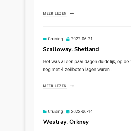
MEER LEZEN
Gepubliceerd
Cruising
2022-06-21
op
Scalloway, Shetland
Het was al een paar dagen duidelijk, op d
nog met 4 zeilboten lagen waren…
MEER LEZEN
Gepubliceerd
Cruising
2022-06-14
op
Westray, Orkney