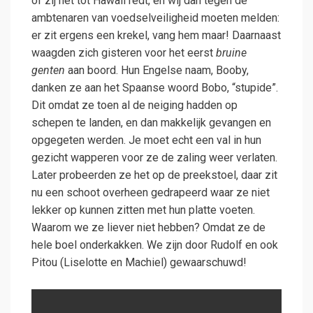
of zij het tot Hawaii redt, en wij dan tegen de
ambtenaren van voedselveiligheid moeten melden:
er zit ergens een krekel, vang hem maar! Daarnaast
waagden zich gisteren voor het eerst
bruine
genten
aan boord. Hun Engelse naam, Booby,
danken ze aan het Spaanse woord Bobo, “stupide”.
Dit omdat ze toen al de neiging hadden op
schepen te landen, en dan makkelijk gevangen en
opgegeten werden. Je moet echt een val in hun
gezicht wapperen voor ze de zaling weer verlaten.
Later probeerden ze het op de preekstoel, daar zit
nu een schoot overheen gedrapeerd waar ze niet
lekker op kunnen zitten met hun platte voeten.
Waarom we ze liever niet hebben? Omdat ze de
hele boel onderkakken. We zijn door Rudolf en ook
Pitou (Liselotte en Machiel) gewaarschuwd!