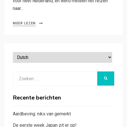
voor heel Nederland, en werd meteen het reizen
naar…
MEER LEZEN
Zoeken
ZOEKEN
naar:
Recente berichten
Aardbeving: niks van gemerkt
De eerste week Japan zit er op!