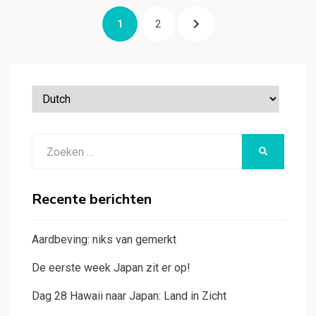
Berichten
PAGINA
PAGINA
VOLGENDE
1
2
paginering
PAGINA
Zoeken
ZOEKEN
naar:
Recente berichten
Aardbeving: niks van gemerkt
De eerste week Japan zit er op!
Dag 28 Hawaii naar Japan: Land in Zicht