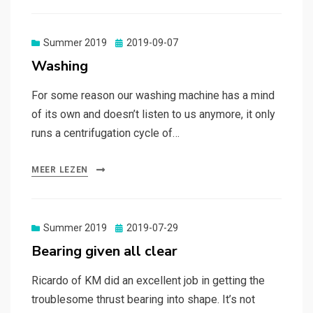
Gepubliceerd
Summer 2019
2019-09-07
op
Washing
For some reason our washing machine has a mind
of its own and doesn’t listen to us anymore, it only
runs a centrifugation cycle of…
MEER LEZEN
Gepubliceerd
Summer 2019
2019-07-29
op
Bearing given all clear
Ricardo of KM did an excellent job in getting the
troublesome thrust bearing into shape. It’s not