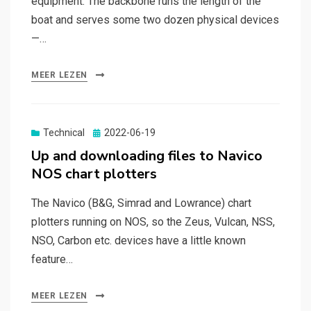
equipment. The backbone runs the length of the
boat and serves some two dozen physical devices
—…
MEER LEZEN
Gepubliceerd
Technical
2022-06-19
op
Up and downloading files to Navico
NOS chart plotters
The Navico (B&G, Simrad and Lowrance) chart
plotters running on NOS, so the Zeus, Vulcan, NSS,
NSO, Carbon etc. devices have a little known
feature…
MEER LEZEN