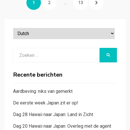
PAGINA
PAGINA
PAGINA
VOLGENDE
1
2
…
13
paginering
PAGINA
Zoeken
ZOEKEN
naar:
Recente berichten
Aardbeving: niks van gemerkt
De eerste week Japan zit er op!
Dag 28 Hawaii naar Japan: Land in Zicht
Dag 20 Hawaii naar Japan: Overleg met de agent