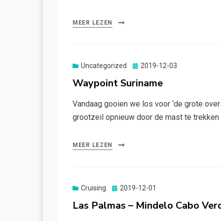
MEER LEZEN
Gepubliceerd
Uncategorized
2019-12-03
op
Waypoint Suriname
Vandaag gooien we los voor ‘de grote over
grootzeil opnieuw door de mast te trekken (
MEER LEZEN
Gepubliceerd
Cruising
2019-12-01
op
Las Palmas – Mindelo Cabo Ver