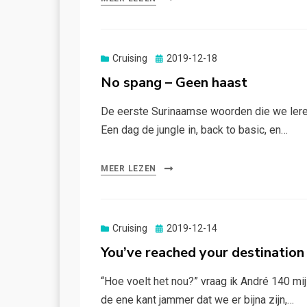
Gepubliceerd
Cruising
2019-12-18
op
No spang – Geen haast
De eerste Surinaamse woorden die we leren,
Een dag de jungle in, back to basic, en…
MEER LEZEN
Gepubliceerd
Cruising
2019-12-14
op
You’ve reached your destination
“Hoe voelt het nou?” vraag ik André 140 mij
de ene kant jammer dat we er bijna zijn,…