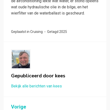
de airconditioning lekte wat water, er stond opeens
wat oude hydraulische olie in de bilge, en het
wierfilter van de waterballast is gescheurd.
Geplaatst in
Cruising
Getagd
2025
Gepubliceerd door
kees
Bekijk alle berichten van kees
Bericht
Vorige