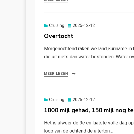
Gepubliceerd
Cruising
2025-12-12
op
Overtocht
Morgenochtend raken we land,Suriname in h
die uit niets dan water bestonden. Water ov
MEER LEZEN
Gepubliceerd
Cruising
2025-12-12
op
1800 mijl gehad, 150 mijl nog t
Het is alweer de 9e en laatste volle dag o
loop van de ochtend de uiterton…