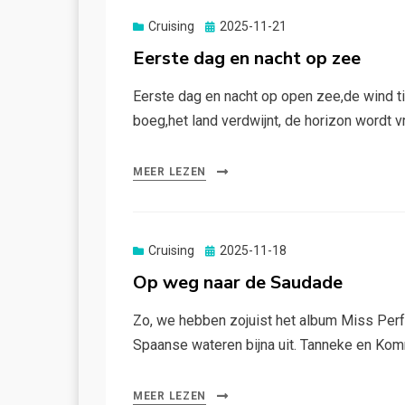
Gepubliceerd
Cruising
2025-11-21
op
Eerste dag en nacht op zee
Eerste dag en nacht op open zee,de wind t
boeg,het land verdwijnt, de horizon wordt v
MEER LEZEN
Gepubliceerd
Cruising
2025-11-18
op
Op weg naar de Saudade
Zo, we hebben zojuist het album Miss Perf
Spaanse wateren bijna uit. Tanneke en Ko
MEER LEZEN