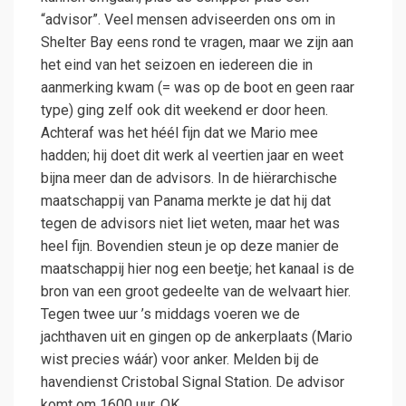
“advisor”. Veel mensen adviseerden ons om in
Shelter Bay eens rond te vragen, maar we zijn aan
het eind van het seizoen en iedereen die in
aanmerking kwam (= was op de boot en geen raar
type) ging zelf ook dit weekend er door heen.
Achteraf was het héél fijn dat we Mario mee
hadden; hij doet dit werk al veertien jaar en weet
bijna meer dan de advisors. In de hiërarchische
maatschappij van Panama merkte je dat hij dat
tegen de advisors niet liet weten, maar het was
heel fijn. Bovendien steun je op deze manier de
maatschappij hier nog een beetje; het kanaal is de
bron van een groot gedeelte van de welvaart hier.
Tegen twee uur ’s middags voeren we de
jachthaven uit en gingen op de ankerplaats (Mario
wist precies wáár) voor anker. Melden bij de
havendienst Cristobal Signal Station. De advisor
komt om 1600 uur. OK.