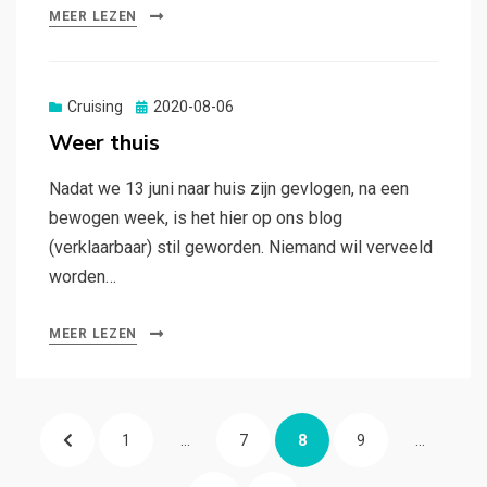
MEER LEZEN
Gepubliceerd
Cruising
2020-08-06
op
Weer thuis
Nadat we 13 juni naar huis zijn gevlogen, na een
bewogen week, is het hier op ons blog
(verklaarbaar) stil geworden. Niemand wil verveeld
worden…
MEER LEZEN
Berichten
VORIGE
PAGINA
PAGINA
PAGINA
PAGINA
1
…
7
8
9
…
paginering