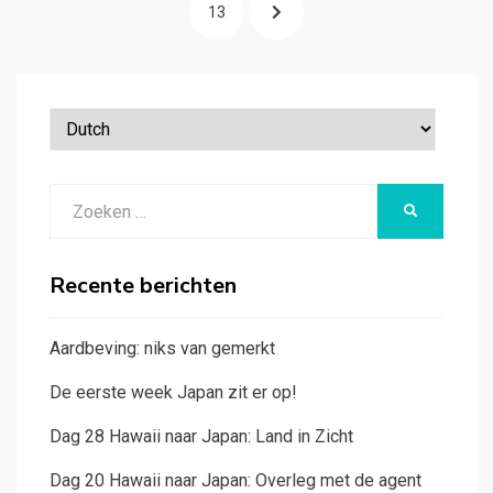
PAGINA
PAGINA
VOLGENDE
13
PAGINA
Zoeken
ZOEKEN
naar:
Recente berichten
Aardbeving: niks van gemerkt
De eerste week Japan zit er op!
Dag 28 Hawaii naar Japan: Land in Zicht
Dag 20 Hawaii naar Japan: Overleg met de agent