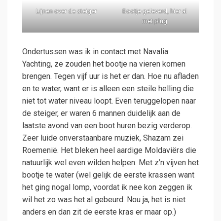
Lijnen over de steiger
Bootje geleverd, hier al
met plug
Ondertussen was ik in contact met Navalia
Yachting, ze zouden het bootje na vieren komen
brengen. Tegen vijf uur is het er dan. Hoe nu afladen
en te water, want er is alleen een steile helling die
niet tot water niveau loopt. Even teruggelopen naar
de steiger, er waren 6 mannen duidelijk aan de
laatste avond van een boot huren bezig verderop.
Zeer luide onverstaanbare muziek, Shazam zei
Roemenië. Het bleken heel aardige Moldaviërs die
natuurlijk wel even wilden helpen. Met z’n vijven het
bootje te water (wel gelijk de eerste krassen want
het ging nogal lomp, voordat ik nee kon zeggen ik
wil het zo was het al gebeurd. Nou ja, het is niet
anders en dan zit de eerste kras er maar op.)