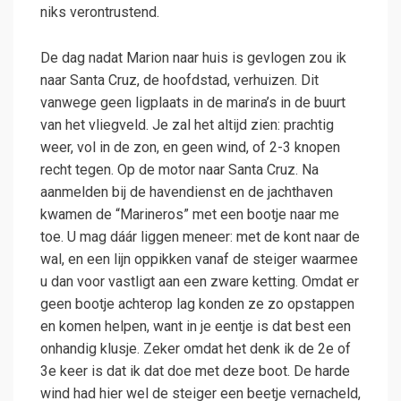
niks verontrustend.
De dag nadat Marion naar huis is gevlogen zou ik
naar Santa Cruz, de hoofdstad, verhuizen. Dit
vanwege geen ligplaats in de marina’s in de buurt
van het vliegveld. Je zal het altijd zien: prachtig
weer, vol in de zon, en geen wind, of 2-3 knopen
recht tegen. Op de motor naar Santa Cruz. Na
aanmelden bij de havendienst en de jachthaven
kwamen de “Marineros” met een bootje naar me
toe. U mag dáár liggen meneer: met de kont naar de
wal, en een lijn oppikken vanaf de steiger waarmee
u dan voor vastligt aan een zware ketting. Omdat er
geen bootje achterop lag konden ze zo opstappen
en komen helpen, want in je eentje is dat best een
onhandig klusje. Zeker omdat het denk ik de 2e of
3e keer is dat ik dat doe met deze boot. De harde
wind had hier wel de steiger een beetje vernacheld,