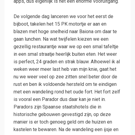
apps, dus eigenlijk is het een enorme vooruitgang.
De volgende dag lanceren we voor het eerst de
bijboot, takelen het 15 PK motortje er aan en
blazen met hoge snelheid naar Baiona om daar te
gaan lunchen. Na wat twijfelen kiezen we een
gezellig restaurantje waar we op een smal tafeltje
in een smal straatje heerlijk buiten eten. Het weer
is perfect, 24 graden en strak blauw. Alhoewel ik al
weken weer meer last heb van mijn knie, gaat het
nu we weer veel op zee zitten snel beter door de
rust en ben ik voldoende hersteld om te eindigen
met een wandeling rond het oude fort. Het fort zelf
is vooral een Parador dus daar kan je niet in.
Paradors zijn Spaanse staatshotels die in
historische gebouwen gevestigd zijn, op deze
manier is er toch genoeg geld om de huizen en
kastelen te bewaren. Na de wandeling een ijsje en