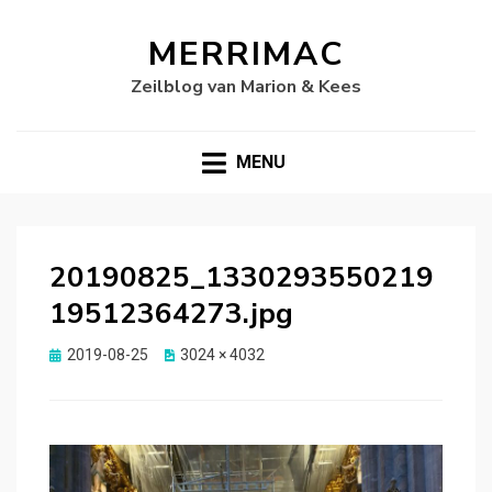
MERRIMAC
Zeilblog van Marion & Kees
MENU
20190825_1330293550219
19512364273.jpg
Gepubliceerd
2019-08-25
3024 × 4032
op