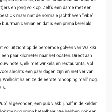
st)ers en jong volk op. Zelfs een dame met een
n best OK maar niet de normale jachthaven “vibe”.
buurman Damian en dat is een prima kerel als
et vol uitzicht op de beroemde golven van Waikiki
n een paar kilometer naar het oosten. Direct aan
ouw hotels, elk met winkels en restaurants. Vol
voor slechts een paar dagen zijn en niet ver van
. Wellicht halen ze de eerste “shopping mall” nog,
els.
” al gevonden, een pub vlakbij, half in de kelder
 lokatie nog prima betaalbaar. We hebben ook een