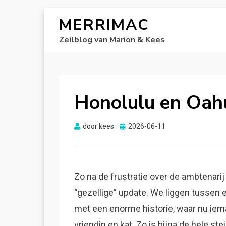
MERRIMAC
Zeilblog van Marion & Kees
Honolulu en Oah
Gepubliceerd
door
kees
2026-06-11
op
Zo na de frustratie over de ambtenar
“gezellige” update. We liggen tussen
met een enorme historie, waar nu iem
vriendin en kat. Zo is bijna de hele ste