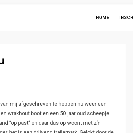
HOME
INSC
u
ij van mij afgeschreven te hebben nu weer een
 een wrakhout boot en een 50 jaar oud scheepje
and “op past” en daar dus op woont met z’n
iger, het is een drijvend trailerpark. Gelokt door de