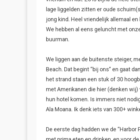
lage liggelden zitten er oude schuim(
jong kind. Heel vriendelijk allemaal e
We hebben al eens geluncht met onze 
buurman.
We liggen aan de buitenste steiger, m
Beach. Dat begint “bij ons” en gaat da
het strand staan een stuk of 30 hoogb
met Amerikanen die hier (denken wij) 
hun hotel komen. Is immers niet nodig
Ala Moana. Ik denk iets van 300+ wink
De eerste dag hadden we de “Harbor Pub
met prima eten en drinken, en voor de