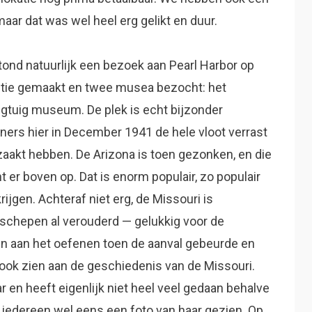
maar dat was wel heel erg gelikt en duur.
ond natuurlijk een bezoek aan Pearl Harbor op
tie gemaakt en twee musea bezocht: het
iegtuig museum. De plek is echt bijzonder
ners hier in December 1941 de hele vloot verrast
akt hebben. De Arizona is toen gezonken, en die
 er boven op. Dat is enorm populair, zo populair
ijgen. Achteraf niet erg, de Missouri is
gschepen al verouderd — gelukkig voor de
 aan het oefenen toen de aanval gebeurde en
 ook zien aan de geschiedenis van de Missouri.
 en heeft eigenlijk niet heel veel gedaan behalve
iedereen wel eens een foto van haar gezien. Op