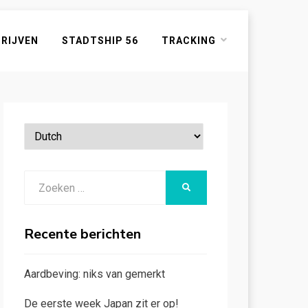
HRIJVEN
STADTSHIP 56
TRACKING
Zoeken
ZOEKEN
naar:
Recente berichten
Aardbeving: niks van gemerkt
De eerste week Japan zit er op!